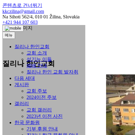
콘텐츠로 건너뛰기
kkczilina@gmail.com
Na Sihoti 562/4, 010 01 Žilina, Slovakia
+421 944 107 603
메뉴
질리나 한인교회
교회 소개
섬기는 이들
질리나 한인교회
예배 안내
질리나 한인 교회 발자취
다음 세대
게시판
교회 주보
2024이전 주보
갤러리
교회 갤러리
2023년 이전 사진
한국 문화원
기부 후원 안내