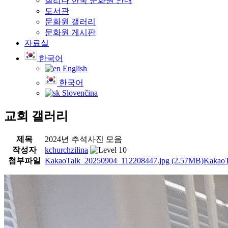
질리나 한국 문화원 안내
도서관
문화원 갤러리
문화원 게시판
자료실
한국어
English
한국어
Slovenčina
교회 갤러리
제목
2024년 추석사진 모음
작성자
kchurchzilina
첨부파일
KakaoTalk_20250904_112208447.jpg
(2.57MB)
KakaoT